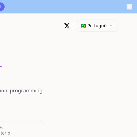
d
x
🇧🇷 Português
T
ation, programming