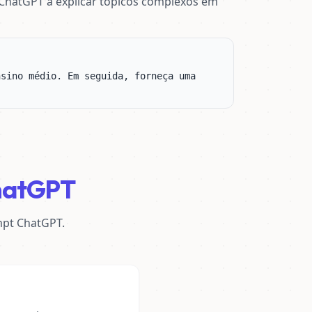
ChatGPT a explicar tópicos complexos em
sino médio. Em seguida, forneça uma 
ChatGPT
mpt ChatGPT.