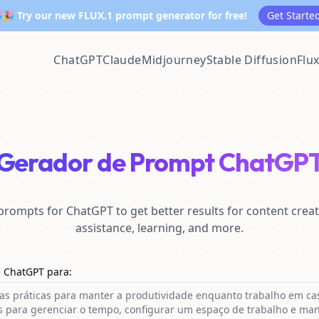
🎉 Try our new FLUX.1 prompt generator for free!
Get Starte
ChatGPT
Claude
Midjourney
Stable Diffusion
Flu
Gerador de Prompt ChatGP
prompts for ChatGPT to get better results for content cre
assistance, learning, and more.
 ChatGPT para
: