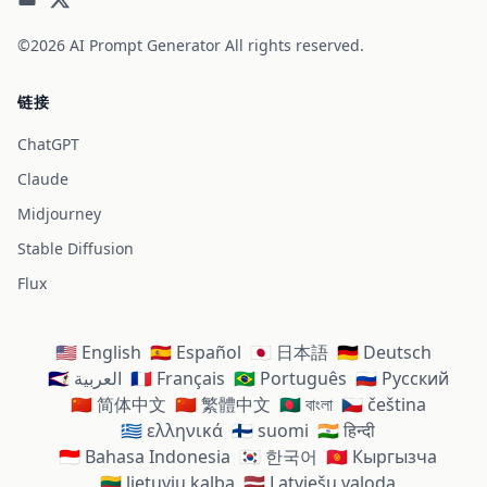
©2026
AI Prompt Generator
All rights reserved.
链接
ChatGPT
Claude
Midjourney
Stable Diffusion
Flux
🇺🇸 English
🇪🇸 Español
🇯🇵 日本語
🇩🇪 Deutsch
🇸🇦 العربية
🇫🇷 Français
🇧🇷 Português
🇷🇺 Русский
🇨🇳 简体中文
🇨🇳 繁體中文
🇧🇩 বাংলা
🇨🇿 čeština
🇬🇷 ελληνικά
🇫🇮 suomi
🇮🇳 हिन्दी
🇮🇩 Bahasa Indonesia
🇰🇷 한국어
🇰🇬 Кыргызча
🇱🇹 lietuvių kalba
🇱🇻 Latviešu valoda