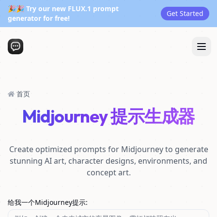
🎉🎉 Try our new FLUX.1 prompt
Get Started
generator for free!
首页
Midjourney 提示生成器
Create optimized prompts for Midjourney to generate
stunning AI art, character designs, environments, and
concept art.
给我一个Midjourney提示
: