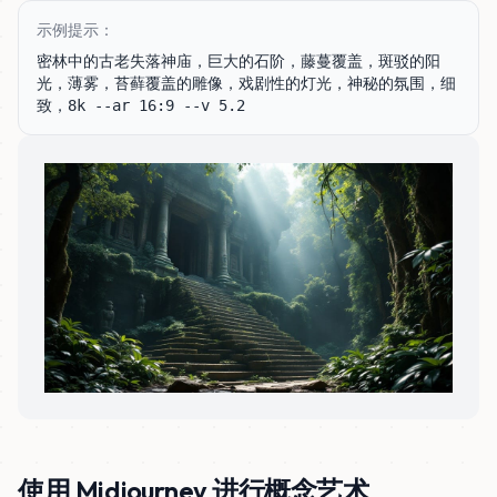
示例提示：
密林中的古老失落神庙，巨大的石阶，藤蔓覆盖，斑驳的阳
光，薄雾，苔藓覆盖的雕像，戏剧性的灯光，神秘的氛围，细
致，8k --ar 16:9 --v 5.2
使用 Midjourney 进行概念艺术