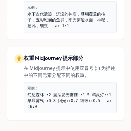
示例：
水下古代遗迹，沉没的神庙，珊瑚覆盖的柱
子，五彩斑斓的鱼群，阳光穿透水面，神秘，
超凡，细致 --ar 1:1
权重 Midjourney 提示部分
在 Midjourney 提示中使用双冒号 (::) 为描述
中的不同元素分配不同的权重。
示例：
幻想森林::2 魔法发光蘑菇::1.5 精灵灯::1
早晨雾气::0.8 阳光::0.7 细致::0.5 --ar
16:9