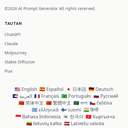
©2026
AI Prompt Generator
All rights reserved.
TAUTAN
ChatGPT
Claude
Midjourney
Stable Diffusion
Flux
🇺🇸 English
🇪🇸 Español
🇯🇵 日本語
🇩🇪 Deutsch
🇸🇦 العربية
🇫🇷 Français
🇧🇷 Português
🇷🇺 Русский
🇨🇳 简体中文
🇨🇳 繁體中文
🇧🇩 বাংলা
🇨🇿 čeština
🇬🇷 ελληνικά
🇫🇮 suomi
🇮🇳 हिन्दी
🇮🇩 Bahasa Indonesia
🇰🇷 한국어
🇰🇬 Кыргызча
🇱🇹 lietuvių kalba
🇱🇻 Latviešu valoda