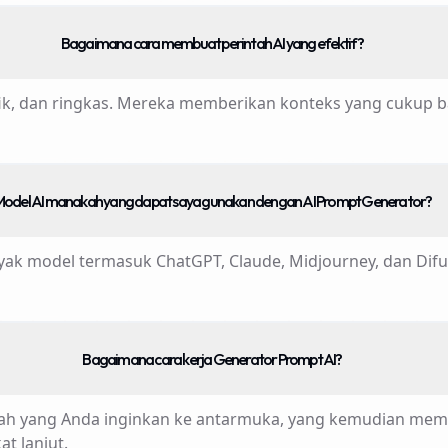
Bagaimana cara membuat perintah AI yang efektif?
pesifik, dan ringkas. Mereka memberikan konteks yang cuku
odel AI manakah yang dapat saya gunakan dengan AI Prompt Generator?
 model termasuk ChatGPT, Claude, Midjourney, dan Difusi
Bagaimana cara kerja Generator Prompt AI?
tah yang Anda inginkan ke antarmuka, yang kemudian mem
t lanjut.