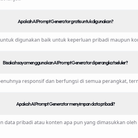
Apakah AI Prompt Generator gratis untuk digunakan?
 untuk digunakan baik untuk keperluan pribadi maupun ko
Bisakah saya menggunakan AI Prompt Generator di perangkat seluler?
penuhnya responsif dan berfungsi di semua perangkat, term
Apakah AI Prompt Generator menyimpan data pribadi?
n data pribadi atau konten apa pun yang dimasukkan oleh