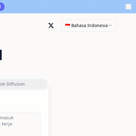
d
🇮🇩 Bahasa Indonesia
I
ble Diffusion