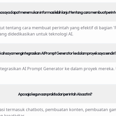
a saya dapat menemukan informasi lebih lanjut tentang cara membuat perint
 tentang cara membuat perintah yang efektif di bagian 'Pel
ng didedikasikan untuk teknologi AI.
kah saya mengintegrasikan AI Prompt Generator ke dalam proyek saya sendiri
egrasikan AI Prompt Generator ke dalam proyek mereka. Un
Apa saja kegunaan praktis dari perintah AI saat ini?
ikasi termasuk chatbots, pembuatan konten, pembuatan ga
kreativitas.