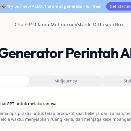
🎉 Try our new FLUX.1 prompt generator for free!
Get Starte
ChatGPT
Claude
Midjourney
Stable Diffusion
Flux
Generator Perintah A
Midjourney
Sta
 ChatGPT untuk melakukannya
: