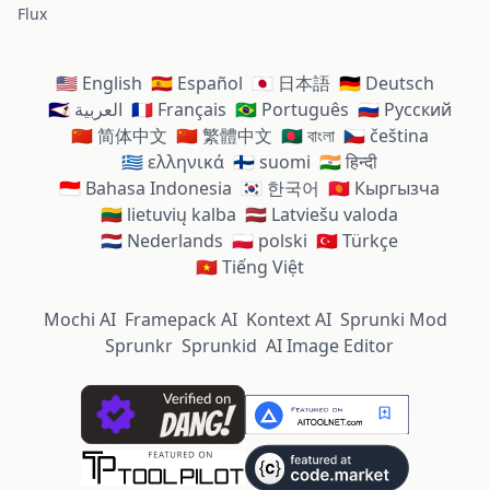
Flux
🇺🇸 English
🇪🇸 Español
🇯🇵 日本語
🇩🇪 Deutsch
🇸🇦 العربية
🇫🇷 Français
🇧🇷 Português
🇷🇺 Русский
🇨🇳 简体中文
🇨🇳 繁體中文
🇧🇩 বাংলা
🇨🇿 čeština
🇬🇷 ελληνικά
🇫🇮 suomi
🇮🇳 हिन्दी
🇮🇩 Bahasa Indonesia
🇰🇷 한국어
🇰🇬 Кыргызча
🇱🇹 lietuvių kalba
🇱🇻 Latviešu valoda
🇳🇱 Nederlands
🇵🇱 polski
🇹🇷 Türkçe
🇻🇳 Tiếng Việt
Mochi AI
Framepack AI
Kontext AI
Sprunki Mod
Sprunkr
Sprunkid
AI Image Editor