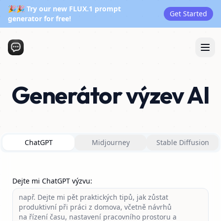
🎉🎉 Try our new FLUX.1 prompt
Get Started
generator for free!
Generátor výzev AI
ChatGPT
Midjourney
Stable Diffusion
Dejte mi ChatGPT výzvu
: