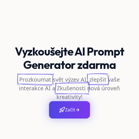
Vyzkoušejte AI Prompt
Generator zdarma
Prozkoumat
svět výzev AI,
zlepšit
vaše
interakce AI a
Zkušenosti
nová úroveň
kreativity!
Začít