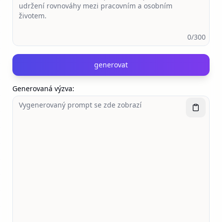
0
/300
generovat
Generovaná výzva
: