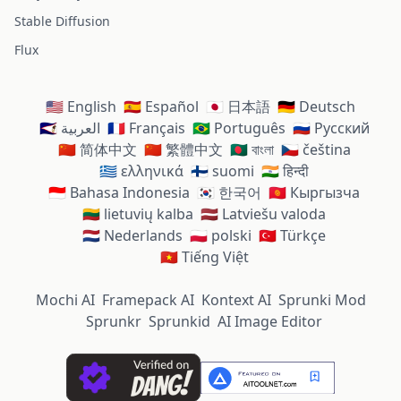
Stable Diffusion
Flux
🇺🇸 English
🇪🇸 Español
🇯🇵 日本語
🇩🇪 Deutsch
🇸🇦 العربية
🇫🇷 Français
🇧🇷 Português
🇷🇺 Русский
🇨🇳 简体中文
🇨🇳 繁體中文
🇧🇩 বাংলা
🇨🇿 čeština
🇬🇷 ελληνικά
🇫🇮 suomi
🇮🇳 हिन्दी
🇮🇩 Bahasa Indonesia
🇰🇷 한국어
🇰🇬 Кыргызча
🇱🇹 lietuvių kalba
🇱🇻 Latviešu valoda
🇳🇱 Nederlands
🇵🇱 polski
🇹🇷 Türkçe
🇻🇳 Tiếng Việt
Mochi AI
Framepack AI
Kontext AI
Sprunki Mod
Sprunkr
Sprunkid
AI Image Editor