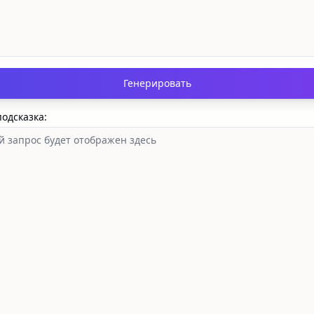
Генерировать
одсказка
: