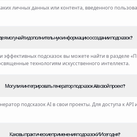
икаких личных данных или контента, введенного пользов
де я могу найти дополнительную информацию о создании подсказок?
 эффективных подсказок вы можете найти в разделе «П
освященные технологиям искусственного интеллекта.
Могу ли я интегрировать генератор подсказок AI в свой проект?
нератор подсказок AI в свои проекты. Для доступа к AP
Каковы практические применения подсказок ИИ сегодня?