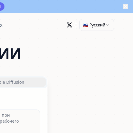
d
ux
🇷🇺 Русский
 ИИ
ble Diffusion