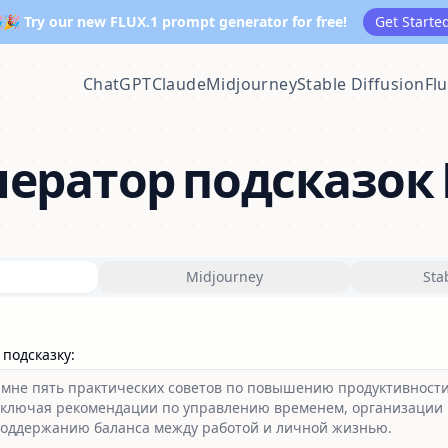
🎉 Try our new FLUX.1 prompt generator for free!
Get Starte
ChatGPT
Claude
Midjourney
Stable Diffusion
Fl
нератор подсказок
Midjourney
Sta
 подсказку
: