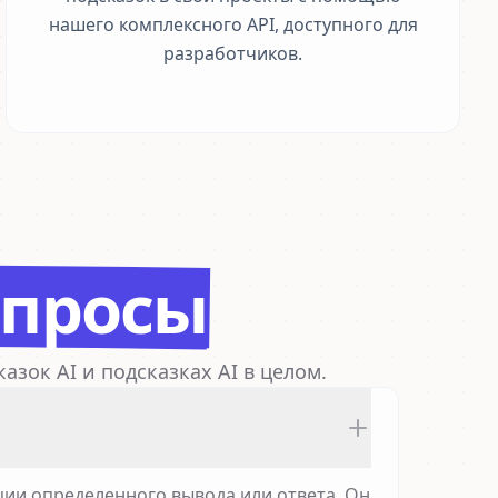
нашего комплексного API, доступного для
разработчиков.
опросы
зок AI и подсказках AI в целом.
ции определенного вывода или ответа. Он