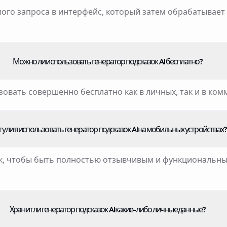
ого запроса в интерфейс, который затем обрабатывае
Можно ли использовать генератор подсказок AI бесплатно?
зовать совершенно бесплатно как в личных, так и в ком
у ли я использовать генератор подсказок AI на мобильных устройствах?
так, чтобы быть полностью отзывчивым и функциональным
Хранит ли генератор подсказок AI какие-либо личные данные?