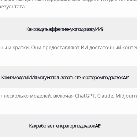
езультата.
Как создать эффективную подсказку ИИ?
ны и кратки. Они предоставляют ИИ достаточный контек
Какие модели ИИ я могу использовать с генератором подсказок AI?
несколько моделей, включая ChatGPT, Claude, Midjourney
Как работает генератор подсказок AI?